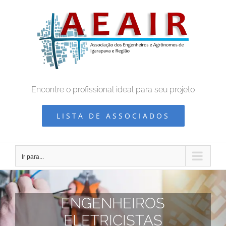
Ir
para
o
conteúdo
Encontre o profissional ideal para seu projeto
LISTA DE ASSOCIADOS
Ir para...
ENGENHEIROS
ELETRICISTAS