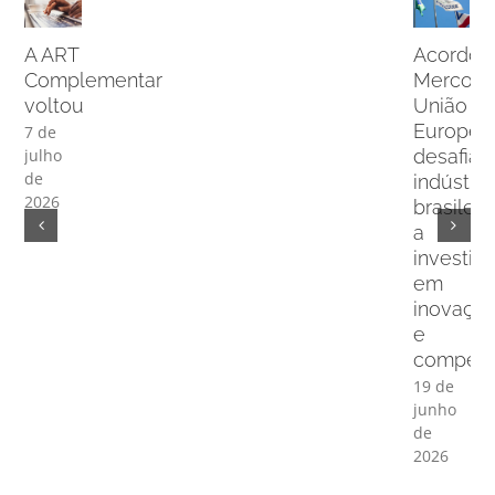
A ART
Acordo
Complementar
Mercosu
voltou
União
Europei
7 de
desafia
julho
de
indústria
2026
brasileir
a
investir
em
inovaçã
e
competit
19 de
junho
de
2026