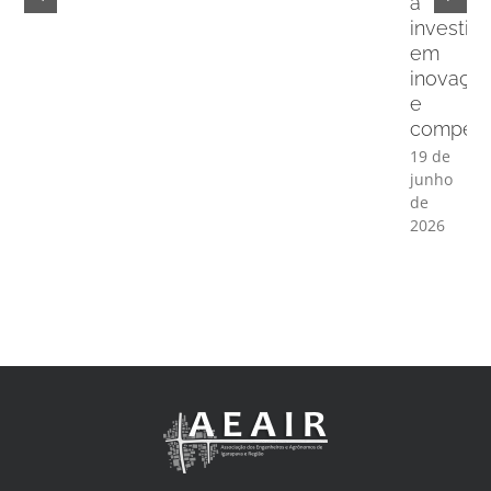
a
investir
em
inovaçã
e
competit
19 de
junho
de
2026