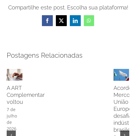
Compartilhe este post. Escolha sua plataforma!
Facebook
X
LinkedIn
WhatsApp
Postagens Relacionadas
A ART
Acordo
Complementar
Mercosu
voltou
União
Europei
7 de
desafia
julho
de
indústria
2026
brasileir