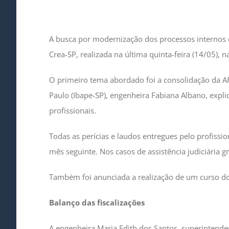
A busca por modernização dos processos internos e
Crea-SP, realizada na última quinta-feira (14/05), n
O primeiro tema abordado foi a consolidação da ART 
Paulo (Ibape-SP), engenheira Fabiana Albano, explic
profissionais.
Todas as perícias e laudos entregues pelo profiss
mês seguinte. Nos casos de assistência judiciária g
Também foi anunciada a realização de um curso do
Balanço das fiscalizações
A engenheira Maria Edith dos Santos, superintende