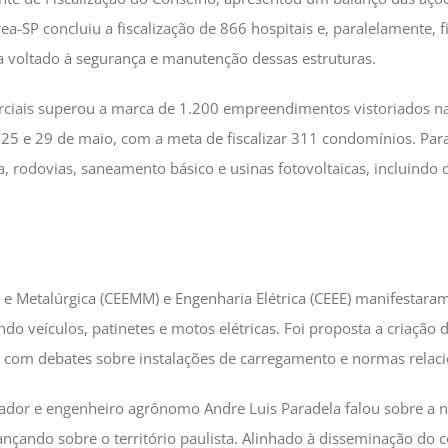
rea-SP concluiu a fiscalização de 866 hospitais e, paralelamente, 
a voltado à segurança e manutenção dessas estruturas.
rciais superou a marca de 1.200 empreendimentos vistoriados na
25 e 29 de maio, com a meta de fiscalizar 311 condomínios. Para j
ia, rodovias, saneamento básico e usinas fotovoltaicas, incluin
 e Metalúrgica (CEEMM) e Engenharia Elétrica (CEEE) manifestara
 veículos, patinetes e motos elétricas. Foi proposta a criação 
, com debates sobre instalações de carregamento e normas relac
dor e engenheiro agrônomo Andre Luis Paradela falou sobre a ne
ançando sobre o território paulista. Alinhado à disseminação d