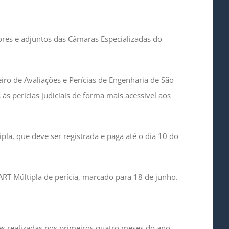
ores e adjuntos das Câmaras Especializadas do
eiro de Avaliações e Perícias de Engenharia de São
às perícias judiciais de forma mais acessível aos
la, que deve ser registrada e paga até o dia 10 do
RT Múltipla de perícia, marcado para 18 de junho.
es realizadas nos primeiros quatro meses do ano