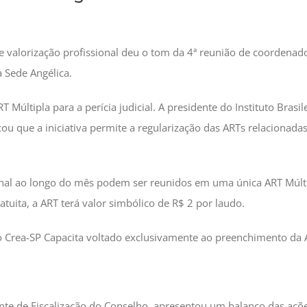
 valorização profissional deu o tom da 4ª reunião de coordenad
a Sede Angélica.
Múltipla para a perícia judicial. A presidente do Instituto Brasil
ou que a iniciativa permite a regularização das ARTs relacionadas 
ional ao longo do mês podem ser reunidos em uma única ART Múltip
ratuita, a ART terá valor simbólico de R$ 2 por laudo.
 Crea-SP Capacita voltado exclusivamente ao preenchimento da A
nte de Fiscalização do Conselho, apresentou um balanço das açõ