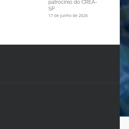
patrocínio do CREA-
SP
17 de junho de 2026