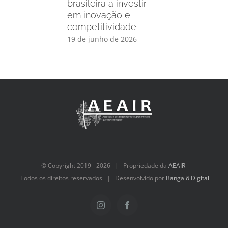
brasileira a investir
em inovação e
competitividade
19 de junho de 2026
© Copyright 2019 -
2026 | Propriedade da
AEAIR
Todos os direitos reservados | Desenvolvido por
Bangalô Digital
Instagram
Facebook