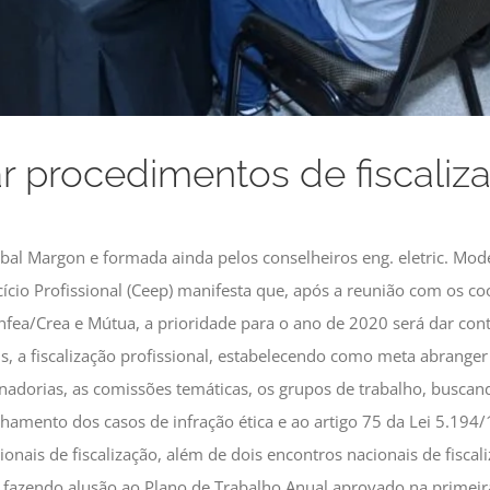
r procedimentos de fiscali
ibal Margon e formada ainda pelos conselheiros eng. eletric. Mod
cio Profissional (Ceep) manifesta que, após a reunião com os coo
nfea/Crea e Mútua, a prioridade para o ano de 2020 será dar con
s, a fiscalização profissional, estabelecendo como meta abranger 
nadorias, as comissões temáticas, os grupos de trabalho, buscan
mento dos casos de infração ética e ao artigo 75 da Lei 5.194/1
is de fiscalização, além de dois encontros nacionais de fiscaliz
, fazendo alusão ao Plano de Trabalho Anual aprovado na primei