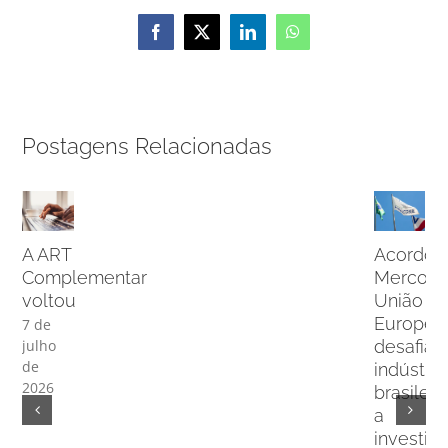
Facebook
X
LinkedIn
WhatsApp
Postagens Relacionadas
A ART
Acordo
Complementar
Mercosu
voltou
União
Europei
7 de
desafia
julho
de
indústria
2026
brasileir
a
investir