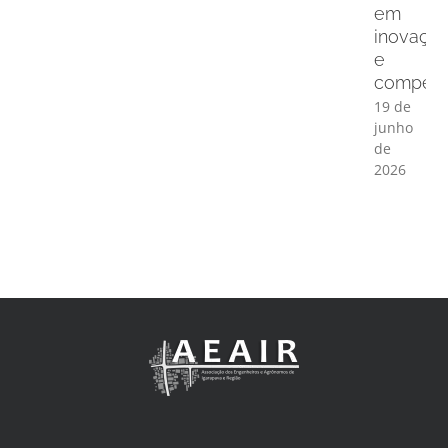
em
inovaçã
e
competit
19 de
junho
de
2026