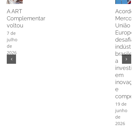
A ART
Acordo
Complementar
Mercosu
voltou
União
Europei
7 de
desafia
julho
de
indústria
2026
brasileir
a
investir
em
inovaçã
e
competit
19 de
junho
de
2026